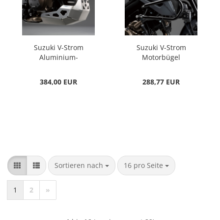
Suzuki V-Strom
Suzuki V-Strom
Aluminium-
Motorbügel
Unterfahrschutz
silber
384,00 EUR
288,77 EUR
Sortieren nach
pro Seite
Sortieren nach
16 pro Seite
1
2
»