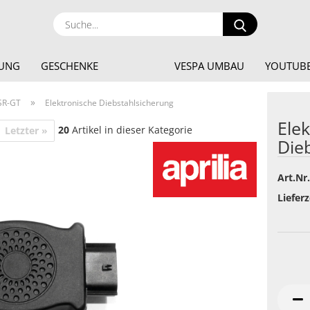
Suche...
DUNG
GESCHENKE
VESPA UMBAU
YOUTUBE
»
SR-GT
Elektronische Diebstahlsicherung
Ele
20
Artikel in dieser Kategorie
Letzter »
Die
Art.Nr.
Lieferz