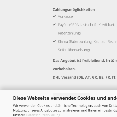
Zahlungsmöglichkeiten
Vorkasse
PayPal (SEPA Lastschrift, Kreditkart
Ratenzahlung)
Klarna (Ratenzahlung, Kauf auf Rechnu
Sofortüberweisung)
Das Angebot ist freibleibend. Irr
vorbehalten.
DHL Versand (DE, AT, GR, BE, FR, IT,
Vertrag widerrufen
Diese Webseite verwendet Cookies und and
Wir verwenden Cookies und ähnliche Technologien, auch von Dritta
Nutzung unseres Angebotes zu analysieren und Ihnen ein bestmögli
unserer
Datenschutzerklärung
.