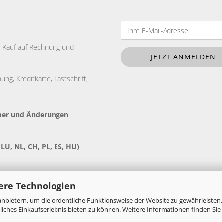
e, Kauf auf Rechnung und
ng, Kreditkarte, Lastschrift,
tümer und Änderungen
 LU, NL, CH, PL, ES, HU)
ere Technologien
nbietern, um die ordentliche Funktionsweise der Website zu gewährleisten,
ches Einkaufserlebnis bieten zu können. Weitere Informationen finden Sie 
Onlineshop erstellen
mit Gambio.de © 2026