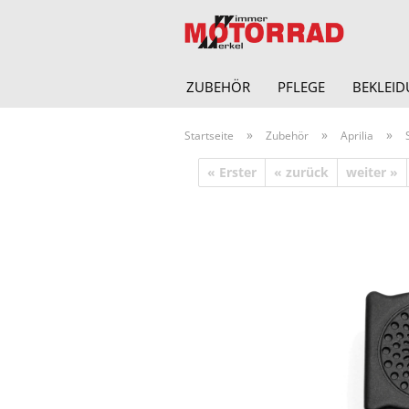
ZUBEHÖR
PFLEGE
BEKLEI
»
»
»
Startseite
Zubehör
Aprilia
« Erster
« zurück
weiter »