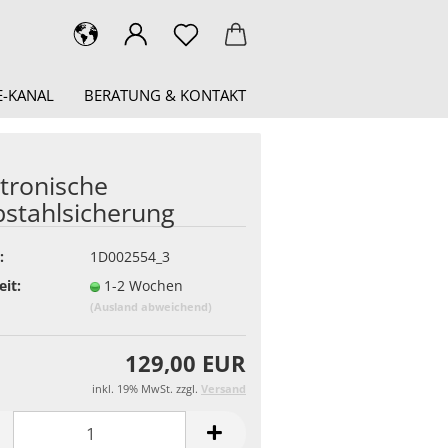
-KANAL
BERATUNG & KONTAKT
ktronische
bstahlsicherung
:
1D002554_3
eit:
1-2 Wochen
(Ausland abweichend)
129,00 EUR
inkl. 19% MwSt. zzgl.
Versand