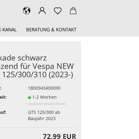
-KANAL
BERATUNG & KONTAKT
kade schwarz
nzend für Vespa NEW
 125/300/310 (2023-)
:
1B00943400090
eit:
1-2 Wochen
(Ausland abweichend)
uf:
GTS 125/300 ab
Baujahr 2023
72,99 EUR