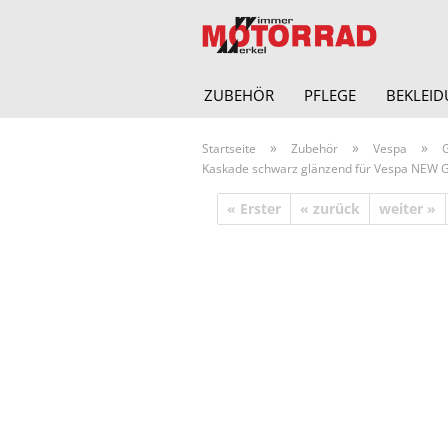
ZUBEHÖR
PFLEGE
BEKLEI
»
»
»
Startseite
Zubehör
Vespa
Kaskade schwarz glänzend für Vespa NEW G
« Erster
« zurück
weiter »