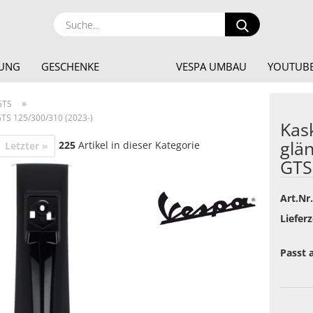
Suche...
DUNG
GESCHENKE
VESPA UMBAU
YOUTUBE
»
GTS
TS 125/300/310 (2023-)
Kas
glä
225
Artikel in dieser Kategorie
Letzter »
GTS
Art.Nr.
Lieferz
Passt a