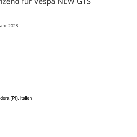
nzend für Vespa NEW GTS
jahr 2023
era (PI), Italien