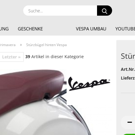
Suche...
DUNG
GESCHENKE
VESPA UMBAU
YOUTUBE
»
Primavera
Stürzbügel hinten Vespa
Stü
39
Artikel in dieser Kategorie
Letzter »
Art.Nr.
Lieferz