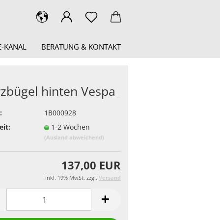
-KANAL
BERATUNG & KONTAKT
rzbügel hinten Vespa
:
1B000928
eit:
1-2 Wochen
(Ausland abweichend)
137,00 EUR
inkl. 19% MwSt. zzgl.
Versand