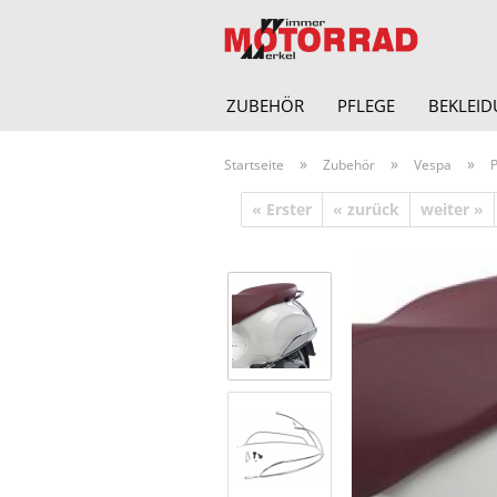
ZUBEHÖR
PFLEGE
BEKLEI
»
»
»
Startseite
Zubehör
Vespa
« Erster
« zurück
weiter »