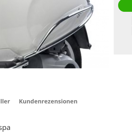
ller
Kundenrezensionen
spa