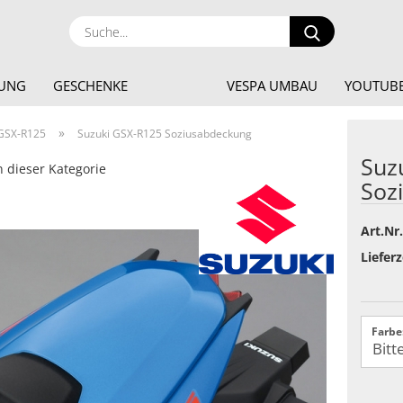
Suche...
DUNG
GESCHENKE
VESPA UMBAU
YOUTUBE
»
GSX-R125
Suzuki GSX-R125 Soziusabdeckung
Suz
n dieser Kategorie
Soz
Art.Nr.
Lieferz
Farbe