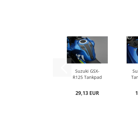
Suzuki GSX-
Su
R125 Tankpad
Ta
Carbon Optik
C
29,13 EUR
1