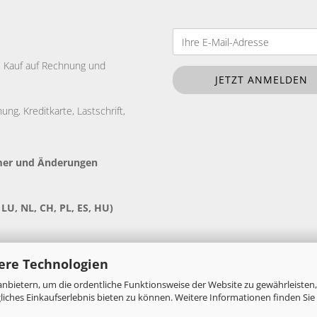
e, Kauf auf Rechnung und
ng, Kreditkarte, Lastschrift,
tümer und Änderungen
 LU, NL, CH, PL, ES, HU)
ere Technologien
nbietern, um die ordentliche Funktionsweise der Website zu gewährleisten,
ches Einkaufserlebnis bieten zu können. Weitere Informationen finden Sie 
Onlineshop erstellen
mit Gambio.de © 2026