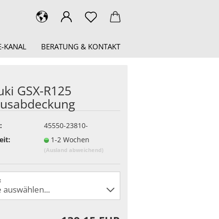
-KANAL
BERATUNG & KONTAKT
uki GSX-R125
iusabdeckung
:
45550-23810-
eit:
1-2 Wochen
(Ausland abweichend)
: