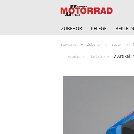
ZUBEHÖR
PFLEGE
BEKLEI
»
»
»
Startseite
Zubehör
Suzuki
7
Artikel i
weiter »
Letzter »