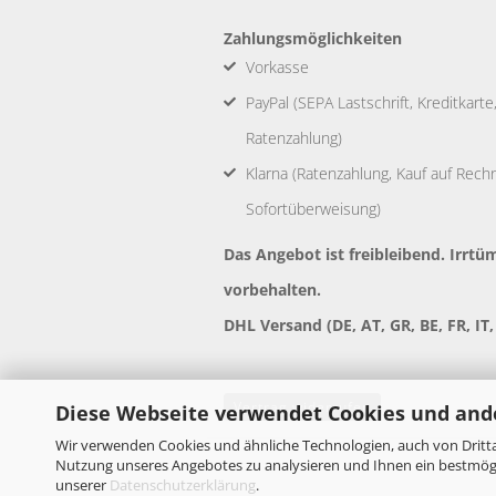
Zahlungsmöglichkeiten
Vorkasse
PayPal (SEPA Lastschrift, Kreditkart
Ratenzahlung)
Klarna (Ratenzahlung, Kauf auf Rechnu
Sofortüberweisung)
Das Angebot ist freibleibend. Irr
vorbehalten.
DHL Versand (DE, AT, GR, BE, FR, IT,
Vertrag widerrufen
Diese Webseite verwendet Cookies und and
Wir verwenden Cookies und ähnliche Technologien, auch von Dritta
Nutzung unseres Angebotes zu analysieren und Ihnen ein bestmögli
unserer
Datenschutzerklärung
.