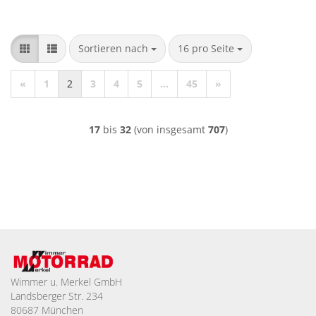
Sortieren nach
pro Seite
Sortieren nach
16 pro Seite
«
1
2
3
4
5
...
45
»
17
bis
32
(von insgesamt
707
)
Wimmer u. Merkel GmbH
Landsberger Str. 234
80687 München