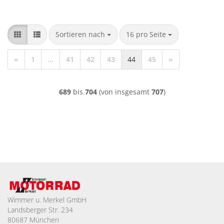
Sortieren nach
pro Seite
Sortieren nach
16 pro Seite
«
1
...
41
42
43
44
45
»
689
bis
704
(von insgesamt
707
)
Wimmer u. Merkel GmbH
Landsberger Str. 234
80687 München