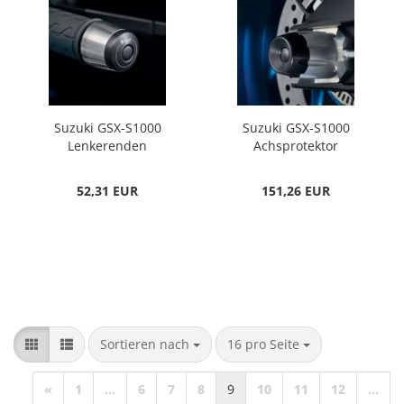
Suzuki GSX-S1000
Suzuki GSX-S1000
Lenkerenden
Achsprotektor
Hinterrad
52,31 EUR
151,26 EUR
Sortieren nach
pro Seite
Sortieren nach
16 pro Seite
«
1
...
6
7
8
9
10
11
12
...