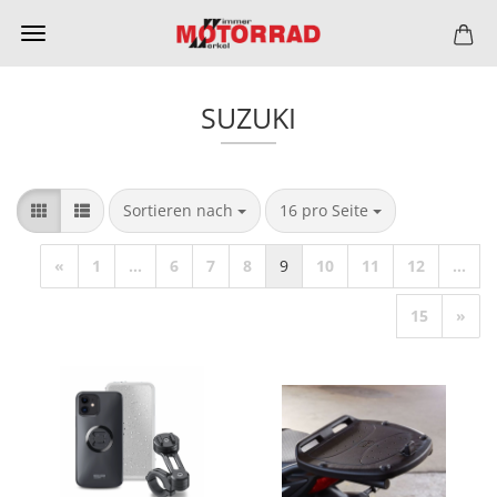
SUZUKI
Sortieren nach
pro Seite
Sortieren nach
16 pro Seite
«
1
...
6
7
8
9
10
11
12
...
15
»