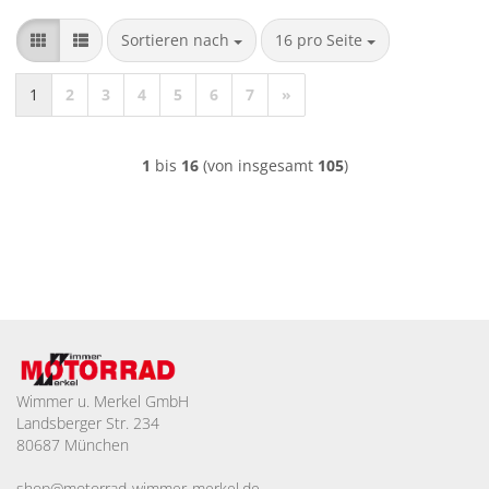
Sortieren nach
pro Seite
Sortieren nach
16 pro Seite
1
2
3
4
5
6
7
»
1
bis
16
(von insgesamt
105
)
Wimmer u. Merkel GmbH
Landsberger Str. 234
80687 München
shop@motorrad-wimmer-merkel.de