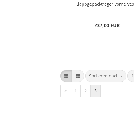
Klappgepäckträger vorne Ve
237,00 EUR
Sortieren nach
p
Sortieren nach
1
«
1
2
3