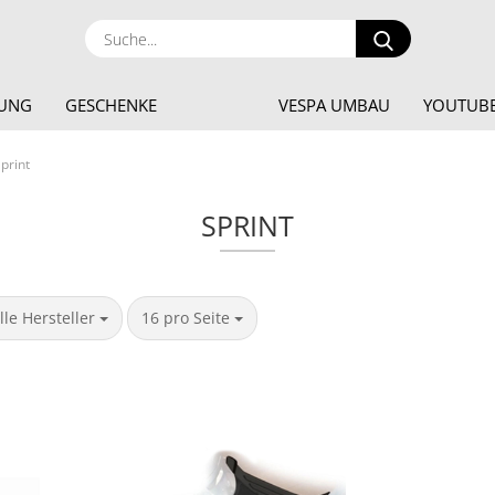
Suche...
DUNG
GESCHENKE
VESPA UMBAU
YOUTUBE
print
SPRINT
ro Seite
pro Seite
lle Hersteller
16 pro Seite