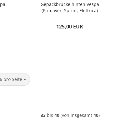
spa
Gepäckbrücke hinten Vespa
(Primaver, Sprint, Elettrica)
125,00 EUR
ro Seite
6 pro Seite
33
bis
40
(von insgesamt
40
)